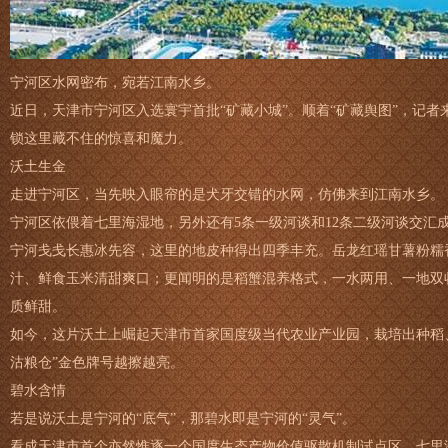
宁河区水网密布，宛若江南水乡。
近日，天津市宁河区入选寰宇首批“矿藏小城”。顺着“矿藏舆图”，记
锁这里藏不住的惊喜和魔力。
沃土生金
走进宁河区，当先映入眼帘的是犬牙交错的水网，仿佛来到江南水乡。
宁河区依偎着七里海湿地，另外还有5条一级河谈和12条二级河谈交汇
宁河戋戋长惠冰先容，这里的地皮种得出四季丰充。岳龙红瑶甘薯粉糯
汁、鲜食玉米清甜爽口；更闻明的是稻蟹混养格式，一水两用、一地双
质鲜甜。
如今，这片沃土上崛起天津市首家国度级当代农业产业园，栽培出种稻
沽粮仓”金色牌号越擦越亮。
碧水含情
若是说沃土是宁河的“底气”，那碧水即是宁河的“灵气”。
看成天津市首个亦然惟逐一个国度生态产物价值驱散机制试点区，七里