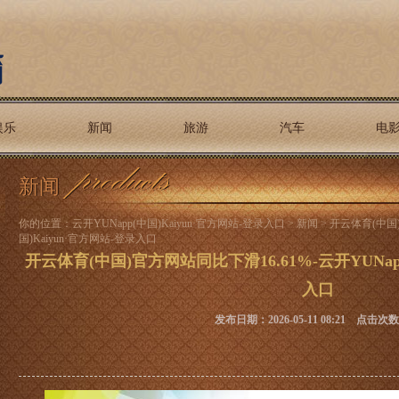
娱乐
新闻
旅游
汽车
电
新闻
你的位置：
云开YUNapp(中国)Kaiyun·官方网站-登录入口
>
新闻
> 开云体育(中国)
国)Kaiyun·官方网站-登录入口
开云体育(中国)官方网站同比下滑16.61%-云开YUNapp
入口
发布日期：2026-05-11 08:21 点击次