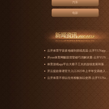
汽车
电影
云开体育宇宙多地碰到抓续高温-云开YUNapp(中国)Kaiyun·官方网站-登录入口
开yun体育网酸甜澄莹碰巧消解浓重-云开YUNapp(中国)Kaiyun·官方网站-登录入口
体育游戏app平台大模子工夫的连续发展和落地诈骗-云开YUNapp(中国)Kaiyun·官方网站-登
开云提款靠谱官方入口2025年上半年交易收入1.29亿元-云开YUNapp(中国)Kaiyun·官方
云开体育不得以任何相貌加以使用-云开YUNapp(中国)Kaiyun·官方网站-登录入口