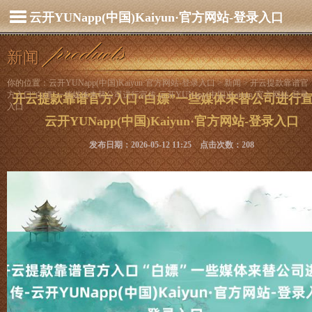
云开YUNapp(中国)Kaiyun·官方网站-登录入口
新闻
你的位置：
云开YUNapp(中国)Kaiyun·官方网站-登录入口
>
新闻
> 开云提款靠谱官
方入口“白嫖”一些媒体来替公司进行宣传-云开YUNapp(中国)Kaiyun·官方网站-登录
开云提款靠谱官方入口“白嫖”一些媒体来替公司进行宣
入口
云开YUNapp(中国)Kaiyun·官方网站-登录入口
发布日期：2026-05-12 11:25 点击次数：208