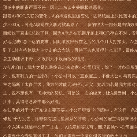
预感中的职责严重不符，因此二东谈主关联极速恶化。
跟着A和C总关联的变化，A的待遇也迟缓变化：固然纸面上只比蓝本的
少5000元，可是A嗅觉在入职时被套路了：工资的很大一部分是由绩效
而绩效平直由C总说了算。因为A老是在职训斥题上和C总存在不对，没
好地完成C总下达的要求，因此绩效部分在之后的几个月大打扣头。A
到了C总有挤兑我方主动走的念念法，再待下去也莫得什么真理，最终A
总主动建议下野，才没闹到不欢而散的结局。
A告诉咱们，我方之是以最终选定来这家小公司职责，除了一时条目所
外，也有我方的一些探讨：小公司可以平直跟雇主，不像大公司与真实
主之隔断了太多层级，我方的才能无法得到证实。她以为若是我方跟对
主，说不定也有一飞冲天的契机。可是这一次的经历，让A感受到，小
江湖，莫得念念象中那么好混。
在知乎的对于“大厂东谈主要不要去小公司职责”的问题中，有这样一条
修起“千万别去，除非你有援助星河系的才调，小公司的雇主请你来恨
一个东谈主就能把公司干上市”。A暗示相等认可，而况跟帖“小公司雇
不需要什么专科东谈主才，他们只需要一个世俗但多能的救火队员。”