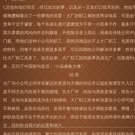
C总也向咱们坦言，经过此次的事，以及从一又友们口悦耳到的，他似
模腌臜糊看出了一些事情的原委：大厂的职工都很优秀训诲高，可是由
责单干过于邃密，每个东谈主都只肃肃我方手里一小部单干作，最多只
我方肃肃的鸿沟内作念到极致，不然除非坐上高位，很难在传统公司中
门庭。而他们这种小公司的职工，固然训诲远比不上大厂职工，也莫得
的特长，但每个东谈主都是多面手，可以同期给公司解决许多事，性价
比大厂职工高多了。追念起来，大厂职工固然眼界高成见广，但真请到
来，正印了中国那句老话：“小庙难敬大佛”。
结 语
大厂与小公司之间并非豪迈的资源与才调的对比开云提款靠谱官方入口
是不同文化与价值不雅的碰撞。在大厂中，经由与系统是保证，而在小
司，生动与多能则成为生计的律例。大厂职工的专科深度在小公司可能
不再枢纽，反而生动应付、全局不雅与快速恰当才调愈加要道。莽撞，
的职场见效不在于所处平台的大小，而在于能否在变化的环境中束缚疗
方，找到恰当我方的位置和地方。
本站仅提供存储劳动，整个内容均由用户发布，如发现存害或侵权内容