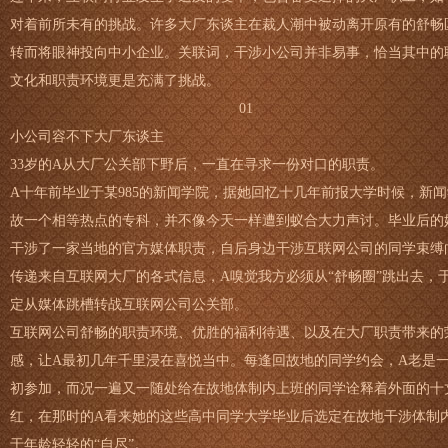
对着前所未有的挑战。许多大厂东谈主在裁人潮中被动离开原有的舒畅
转而将眼神投向中小企业。关联词，干涉小公司并非易事，恰当其中的
文化和职责环境更是充满了挑战。
01
小公司容不下大厂东谈主
33岁的A从大厂公关部下野后，一直在寻求一份对口的职责。
A十年前毕业于某985的新闻学院，据她回忆十几年前报大学时候，新
故一个相等热点的专科，并不像今天一样遭到蚁合大力声讨。毕业后的
干涉了一家当地的官方媒体职责，自后身边干涉互联网公司的同学束缚
传递来自互联网大厂的各式信息，A嗅觉我方必须从“舒畅圈”跳出去，
定从媒体跳槽转战互联网公司公关部。
互联网公司舒畅的职责环境、优胜的福利待遇、以及在大厂职责带来的
感，让A最初几年千里浸在喜悦当中。每逢回故地的同学约会，A老是
初参加，而况一遍又一随处给在故地体制内上班的同学诠释着外面的十
红，在那时的A看来她的这些高中同学大学毕业后选定在故地干涉体制
于年龄轻轻的“自尽”。