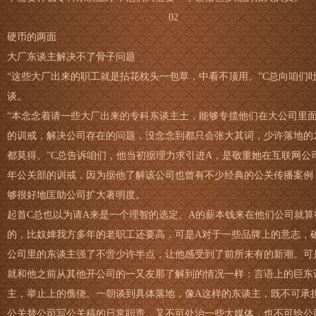
02
硬币的两面
大厂东谈主解决不了骨子问题
“这些大厂出来的职工就是拈花枕头一包草，中看不顶用。”C总向咱们
谈。
“本念念着请一些大厂出来的专科东谈主士，能够专揽他们在大公司里
的训戒，解决公司存在的问题，没念念到都只会张大其词，少许落地的
都莫得。”C总告诉咱们，他当初据理力求引进A，是敬重她在互联网公
年公关部的训戒，因为据他了解该公司也曾有不少经典的公关传播案例
够很好地匡助公司扩大著明度。
起首C总也以为请A来是一个理智的选定。A的薪本钱来在他们公司就算
的，比奴婢我方多年的老职工还要高，可是A对于一些品牌上的意志，
公司里的东谈主强了不啻少许半点，让他感受到了前所未有的新潮。可
就和他之前从其他开公司的一又友那了解到的情况一样：言语上的巨东
主，举止上的僬侥。一朝谈到具体落地，像A这样的东谈主，既不可承
公关替公司写公关稿的日常职责，又不可处治一些大媒体，也不可给公