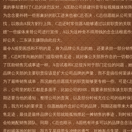
素的事却遭到了C总的浓烈反对。A匡助公司搭建抖音等短视频媒体矩
为念念要外聘一些形象好的职工进来也被C总否决，C总但愿能从公司
找，以致由A我方躬行上阵。C总还时常但愿A能够通过以前职责的关联
嫖”一些媒体来替公司进行宣传，A以为这种舍不得用钱的念念法根底作
好公关，二东谈主嫌隙由此拉大。
最令A感受困惑和不明的是，身为品牌公关总的她，还要承担一部分销
责，C总时常向她的部门提取销售足迹，就好像公关部所作念的一切都
了匡助销售完成事迹一样。A尝试着和C总驳斥对于部门定位的问题，
品牌公关部的主要职责应该是扩大公司品牌的声量，而不是搞任何渠谈
为了最终销售成单，而况她也但愿我方的职责能够更专精一些。可是C
示，公司里的职工都是多面手，比如公司的HR，既要承担招东谈主职
期还要当他的通知，整理公司的贵寓，以及部分时候充任公司的临时保
员，我方对A的要求是：但愿她能作念好公司的品牌，同期还能带来大
售足迹，最佳是最终品牌公关部就能孤独撑起一摊销售的事迹，到时候
会给她配销售团队。同期，C总也暗示，A固然有许多可以的品牌念念
是枯竭落地的时间，我方又莫得带头冲锋的勇气，对她有点失望。这一