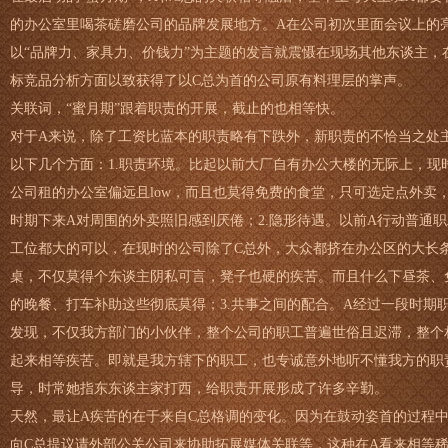
的办公室里喝茶磋磨公司的品牌发展地方。A在公司初次里面会议上的
以“品牌力、家具力、价钱力”为主题的发言就震慑在现场其他东谈主，
标竞品分析方面以致获得了以C总为首的公司原有料理层的掌声。
关联词，“蜜月期”跟着职责的开展，截止的也相等快。
对于A来说，除了工资比蓝本的职责略有下跌外，新职责的不恰当之处
以下几个方面：1.职责环境。比起以前大厂自有办公大楼的无际上，现
公司租的办公室偏远且low，而且也莫得免费的食堂，只可选定点外卖
时期下来A对周围的外卖照旧感到厌倦；2.隐形待遇。以前A行动普通
工位都大的可以，在现时的公司除了C总外，大众都挤在办公区的大长
桌，不仅莫得个东谈主阴私可言，凳子也硬的疾苦。而且什么下昼茶、
的晚餐、打车补助这些彻底莫得；3.共事之间的配合。A经过一段时期
发现，不仅我方部门的小伙伴，整个公司的职工普遍世俗且迟滞，整个
起来相等疾苦。即就是我方辖下的职工，也专诚意外地听不懂我方的职
导，时常她指东东谈主家打西，给职责开展形成了许多辛勤。
天然，最让A疾苦的在于来自C总格调的变化。因为在鼓动姿首的过程中
向C总提议请外部公关公司来协助拓展媒体关联等，这种在A看来相等