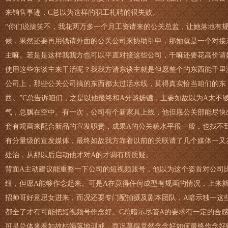
来销售事迹，C总以为这样的职工礼聘的很失败。
“你们说搞笑不，我花两万多一个月工资请来的公关总监，让她落地有
候，果然还要再用钱请外面的公关公司来协助引申，那她就是一个对接
主嘛。若是是这样我我方也可以平直对接这些公司，干嘛还要花高价请
使用这些东谈主来干活呢？我我方请东谈主就是但愿整个的东西能千里
公司上，那些公关公司搞的东西都太过活水线，莫得真实恰当咱们的东
西。”C总告诉咱们，之是以他最终和A分谈扬镳，主要如故以为A太不
气，总飘在空中。有一次，公司有个新家具上线，他但愿公关部能尽快
套有规画来配合新品的宣发职责，成果A的公关稿水平很一般，也找不
有分量级的宣发媒体，最终如故我方靠着以前的关联请了几个媒体一又
处治，从那以后启动他才对A的才调有所质疑。
背面A主动建议能重整一下公司的短视频账号，他以为这个姿首对公司
纽，但愿A能够作念起来。可是A在莫得任何成型有规画的情况，上来
招帅哥好意思女进来，而况还要专门配拍摄及剧本团队，A暗示独一这
都全了才有可能把短视频号作念好。C总暗示尽管A的要求有一定的合
可是总体来看如故枯竭落地训戒，而况莫得竟然念念好如何最终作念好