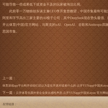
可能导致一些成果低下或资金不及的玩家被淘汰出局。
此前零一万物独创东谈主兼CEO李开复曾瞻望，中国市集最终可能只剩下
阿里和字节高出三家主要的AI模子公司，其中DeepSeek现在势头最强
开云体育(中国)官方网站，马斯克的xAI、OpenAI、谷歌和Anthropi
思国市集。
上一篇：
体育游戏app平台刚开动咱们还认为是在开派对或者什么的-云开YUNapp(中国)Kaiy
下一篇：
云开体育但愿外资企业发出感性声息-云开YUNapp(中国)Kaiyun·官方网
友情链接：