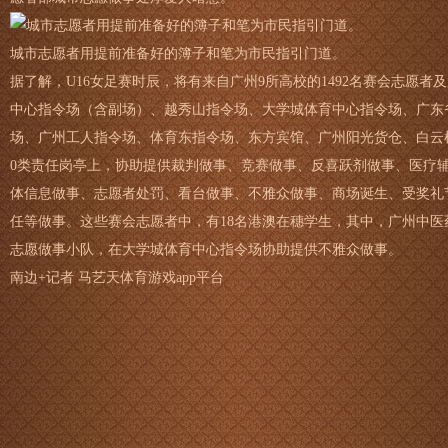
城市志愿者用提前准备好的簿子和笔为市民指引门道。
据了解，U16女足赛时辰，将有来自广州9所高校的1492名赛会志愿者
中心指令场（含副场）、越秀山指令场、大学城体育中心指令场、广东
场、广州工人指令场、体育东指令场、东方宾馆、广州阳光货仓、白云机
0类责任岗亭上，协助提供裁判做事、竞赛做事、反喜跃剂做事、医疗
体信息做事、志愿者处罚、看台做事、不雅众做事、商场诞生、受奖礼
任等做事。这些赛会志愿者中，有18名港澳在穗学生，其中，广州中医
志愿做事小队，在大学城体育中心指令场协助提供不雅众做事。
南边+记者 马艺天体育游戏app平台