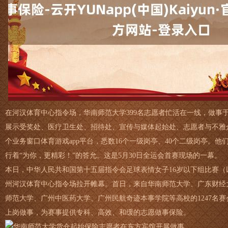
在河汉体育中心指令场，华南师范大学399名志愿者忙活在一线，做事
展示受奖处、医疗卫生处、招待处、宣传与媒体起始处、志愿者与不雅
个业务窗口体育游戏app平台，悉数16个一级岗亭、40个二级岗亭。
行着“为你，更精彩！”的答允。这是5月30日全运会首赛现场的一幕。
本日，中华人民共和国第十五届指令会足球表情女子16岁以下组比赛（以
州河汉体育中心指令场拉开帷幕。首日，来自华南师范大学、广东财经
师范大学、广州中医药大学、广州民航奇迹本事学院等高校的1247名赛
上岗做事，为赛事提供专科、高效、和缓的志愿做事保险。