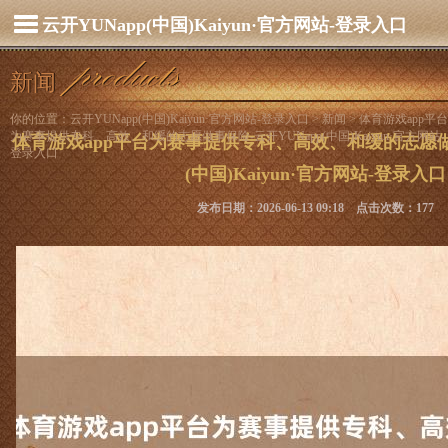
云开YUNapp(中国)Kaiyun·官方网站-登录入口
新闻
你的位置：
云开YUNapp(中国)Kaiyun·官方网站-登录入口
>
新闻
> 体育游戏app平台
为赛事提供专科、高效、和缓的志愿做事保险-云开YUNapp(中国)Kaiyun·官方网站-
体育游戏app平台为赛事提供专科、高效、和缓的志愿做事
登录入口
(中国)Kaiyun·官方网站-登录入口
发布日期：2026-06-13 09:18 点击次数：177