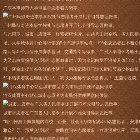
广东本事师范大学球童志愿者着力岗亭。
广州民航奇迹本事学院礼节志愿者开展礼节引导志愿做事。
与此同期，城市志愿做事一样紧锣密饱读。在越秀山指令场、省人民指
场、大学城体育中心等场馆的5个志愿做事站点，198名志愿者在不雅
路口等49个点位开展赛事盘问、交通指引等做事。广州大学退休考验王
为又名白叟提供交通指引志愿做事时，因为牵记白叟不澄莹具体门道，
引，还拿出提前准备好的小簿子，用条记载好门道关键细节后交给白叟
却不错实着实在地匡助别人，我以为相称专诚念念真义！”王燕珍说谈
河汉体育中心站点城市志愿者为市民提供便民盘问做事。
城市志愿者在广东省人民指令场开展不雅众引导志愿做事。
“咱们推测面向属地内高校、企业、社会组织等招募480名志愿者，安排1
雅众引导、漂后交通指引、便民盘问等志愿做事，营造漂后氛围，展现
愿者部城市志愿做事处厚爱人暗意。