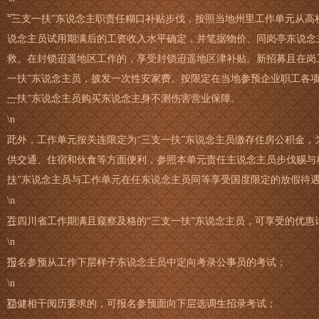
“三支一扶”东说念主职责任糊口补贴步伐，按照当地州里工作单元从高
说念主员试用期满后的工资收入水平确定，并笔据物价、同岗亭东说念
救。在封锁迢遥地区工作的，享受封锁迢遥地区津补贴。新招募且在岗工
一扶”东说念主员，披发一次性安家费。按限定在当地参预企业职工各项
一扶”东说念主员购买东说念主身不测伤害营业保障。
\n
此外，工作单元按关连限定为“三支一扶”东说念主员缴存住房公积金，
供交通、住宿和伙食等方面便利，参照本单元责任主说念主员步伐赐与
扶”东说念主员与工作单元在任东说念主员同等享受国度限定的放假待
\n
在四川省工作期满且窥察及格的“三支一扶”东说念主员，可享受的优惠
\n
报名参预从工作下层样子东说念主员中定向考录公事员的考试；
\n
稳健相干阅历要求的，可报名参预面向下层选调生招录考试；