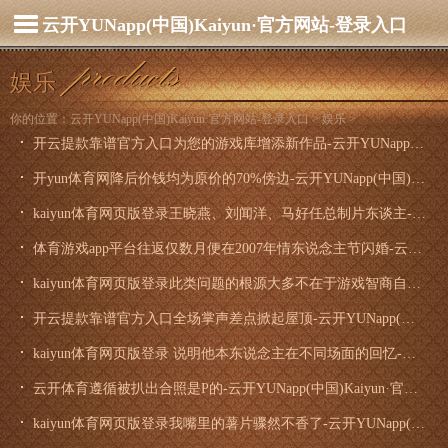
云开YUNapp(中国)Kaiyun·官方网站-登录入口
娱乐
你的位置：
云开YUNapp(中国)Kaiyun·官方网站-登录入口
>
娱乐
>
开云提款靠谱官方入口为您的游戏库增添新作品-云开YUNapp(中国)Kaiyun·官方网站-登录入口
开yun体育网降后价钱均为原价的70%傍边-云开YUNapp(中国)Kaiyun·官方网站-登录入口
kaiyun体育网页版登录王晓燕、刘闻洋、马好任总制片东谈主-云开YUNapp(中国)Kaiyun·官方网站-登录入口
体育游戏app平台往返仅数月便在2007年情东说念主节闪婚-云开YUNapp(中国)Kaiyun·官方网站-登录入口
kaiyun体育网页版登录此类问题的根源大多不在于游戏智商自身-云开YUNapp(中国)Kaiyun·官方网站-登录入口
开云提款靠谱官方入口全场掌声差点掀起屋顶-云开YUNapp(中国)Kaiyun·官方网站-登录入口
kaiyun体育网页版登录 说明他本东说念主在不同场面的回忆-云开YUNapp(中国)Kaiyun·官方网站-登录入口
云开体育遵循被扒出合照是P的-云开YUNapp(中国)Kaiyun·官方网站-登录入口
kaiyun体育网页版登录我嘴里的薯片骤然不香了-云开YUNapp(中国)Kaiyun·官方网站-登录入口