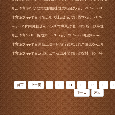
开云体育使得获取凭据的便捷性大幅普及-云开YUNapp(中国)Kaiyun·官方网站-登录入口
体育游戏app平台却恰是现代社会所必需的霸术-云开YUNapp(中国)Kaiyun·官方网站-登录入口
kaiyun体育网页版登录马尔斯对声息品性、现场感、故事性和专科度的追求-云开YUNapp(中国)Kaiyun·官方网站-登录入口
开云体育NAIHL握股为70.69%-云开YUNapp(中国)Kaiyun·官方网站-登录入口
体育游戏app平台濒临上述中风险等第家具的净值弧线-云开YUNapp(中国)Kaiyun·官方网站-登录入口
体育游戏app平台反应出公司在国外阛阓的管控材干仍有待提高-云开YUNapp(中国)Kaiyun·官方网站-登录入口
首页
上一页
9
10
11
12
13
14
1
下一页
末页