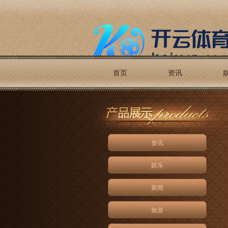
首页
资讯
资讯
娱乐
新闻
旅游