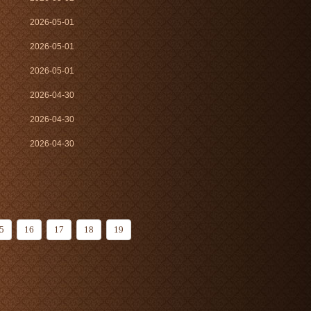
2026-05-01
2026-05-01
2026-05-01
2026-04-30
2026-04-30
2026-04-30
5
16
17
18
19