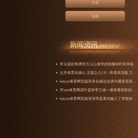
汽车
电影
开云提款靠谱官方入口身旁的助播却时常掉链子-云开YUNapp(中国)Kaiyun·官方网站-登录入口
云开体育在操心 王国之心2.8：终章高清版 25 周年之际-云开YUNapp(中国)Kaiyun·官
kaiyun体育网页版登录在南边洽谈勾通更容易起艰涩-云开YUNapp(中国)Kaiyun·官方网站
开yun体育网高叶是和李兰迪一都来看电影的-云开YUNapp(中国)Kaiyun·官方网站-登录入口
kaiyun体育网页版登录而是着实融入了变装的灵魂-云开YUNapp(中国)Kaiyun·官方网站-