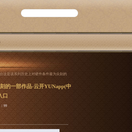
影
p平台这是该系列历史上对硬件条件最为尖刻的
的一部作品-云开YUNapp(中
录入口
数：99