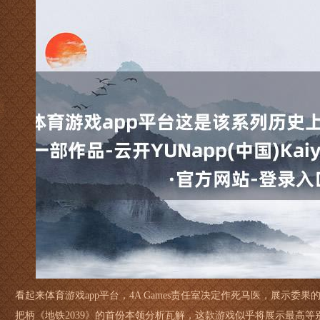
看起来体育游戏app平台，4A Games责任室决定作死马医，展示委
把柄《地铁2039》的首份本领分析瓦解，这款游戏似乎将展示最高