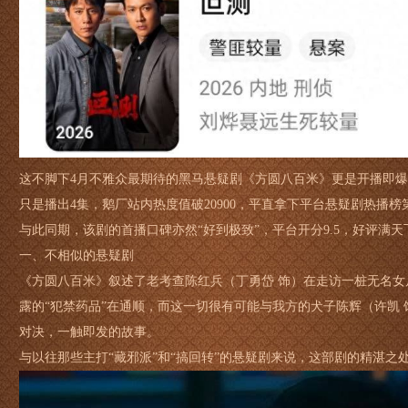
这不脚下4月不雅众最期待的黑马悬疑剧《方圆八百米》更是开播即
只是播出4集，鹅厂站内热度值破20900，平直拿下平台悬疑剧热播榜
与此同期，该剧的首播口碑亦然“好到极致”，平台开分9.5，好评满
一、不相似的悬疑剧
《方圆八百米》叙述了老考查陈红兵（丁勇岱 饰）在走访一桩无名
露的“犯禁药品”在通顺，而这一切很有可能与我方的犬子陈辉（许凯
对决，一触即发的故事。
与以往那些主打“藏邪派”和“搞回转”的悬疑剧来说，这部剧的精湛之处