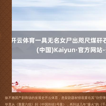
纵不雅国产剧商场的发展史开云体育，悬疑剧题材彻底要在其“功劳簿
毕竟从《重案六组》到《中国刑侦1号案》，再到这几年“爆火”的《