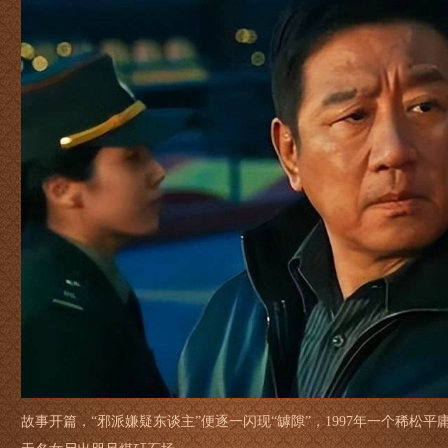
故事开篇，“邪派嫌疑东谈主”便逐一闪现“罅隙”，1997年一个稀松