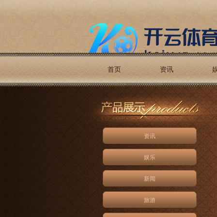
首页
资讯
资讯
娱乐
新闻
旅游