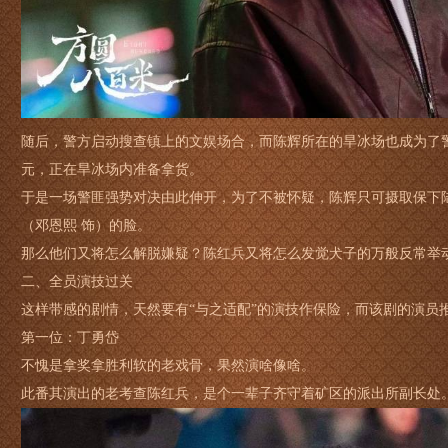
随后，警方启动搜查镇上的文娱场合，而陈辉所在的旱冰场也成为了
元，正在旱冰场内准备拿货。
于是一场警匪强势对决由此伸开，为了不被怀疑，陈辉只可摄取保下
（邓恩熙 饰）的脸。
那么他们又将怎么解脱嫌疑？陈红兵又将怎么发觉犬子的万般反常举
二、全员演技过关
这样带感的剧情，天然要有“与之适配”的演技作保险，而该剧的演员
第一位：丁勇岱
不愧是拿奖拿胜利软的老戏骨，果然演啥像啥。
此番其演出的老考查陈红兵，是个一辈子齐守着矿区的派出所副长处