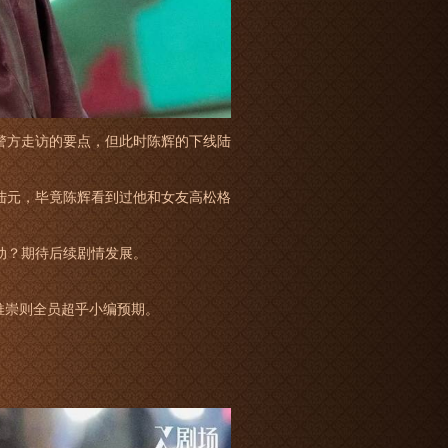
警方走访的要点，但此时陈辉的下线陆
陆元，毕竟陈辉看到过他和女友高松格
动？期待后续剧情发展。
推崇则全员超乎小编预期。
。