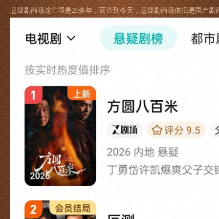
悬疑剧商场这亡即是20多年，而直到今天，悬疑剧商场依旧是国产剧商