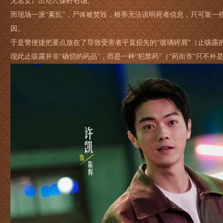
无名女尸出咫尺煤矸石场。
而现场一派“紊乱”，尸体被焚毁，根蒂无法说明死者信息，只可靠一些
因。
于是警便捷把要点放在了导致受害者平直损失的“玻璃碎屑”（止咳露
现此止咳露并非“确切的药品”，而是一种“犯禁药”（“药街市”只不