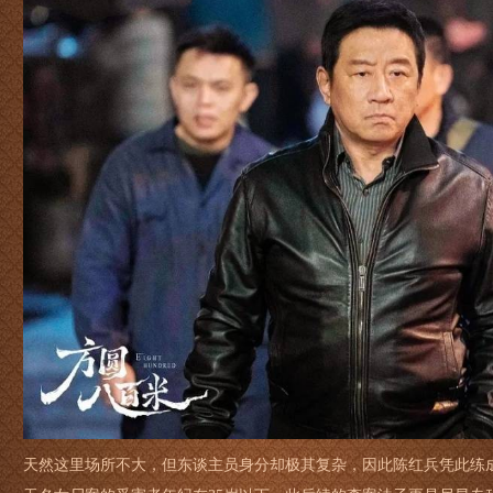
天然这里场所不大，但东谈主员身分却极其复杂，因此陈红兵凭此练成