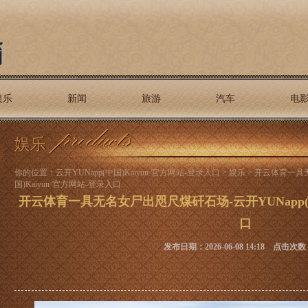
娱乐
新闻
旅游
汽车
电
娱乐
你的位置：
云开YUNapp(中国)Kaiyun·官方网站-登录入口
>
娱乐
> 开云体育一具
国)Kaiyun·官方网站-登录入口
开云体育一具无名女尸出咫尺煤矸石场-云开YUNapp(中
口
发布日期：2026-06-08 14:18 点击次数