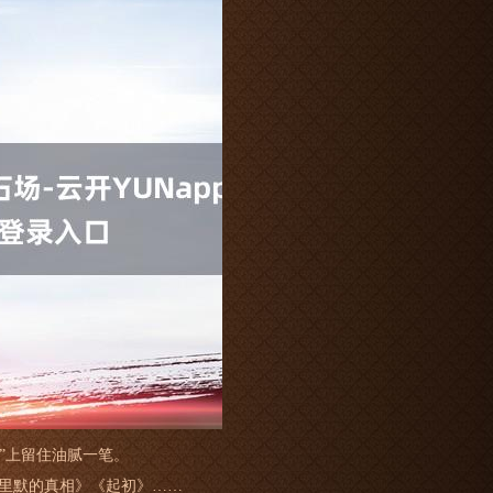
”上留住油腻一笔。
千里默的真相》《起初》……