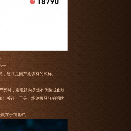
爆。
第一。
天飞，这才是国产剧该有的式样。
女尸案时，发现镇内尽然有伪装成止咳
 饰）关连，于是一场剑拔弩张的明牌
就在于“明牌”。