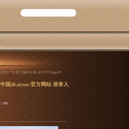
影
无名女尸出咫尺煤矸石场-云开YUNapp(中
国)Kaiyun·官方网站-登录入
：100