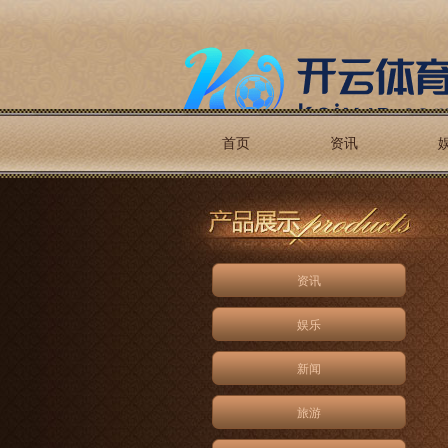
首页
资讯
资讯
娱乐
新闻
旅游