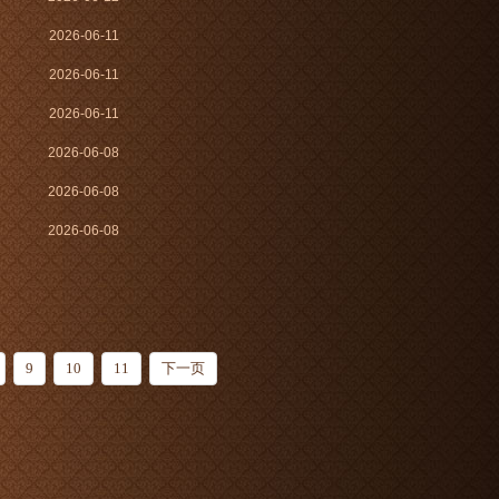
2026-06-11
2026-06-11
2026-06-11
2026-06-08
2026-06-08
2026-06-08
9
10
11
下一页