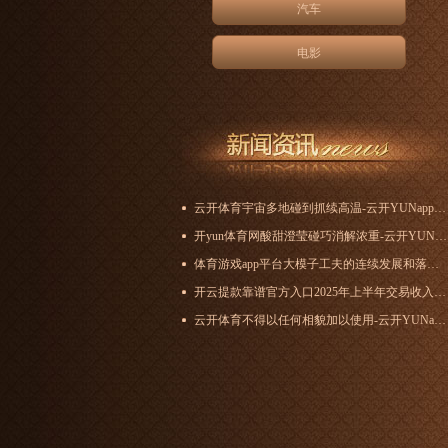
汽车
电影
云开体育宇宙多地碰到抓续高温-云开YUNapp(中国)Kaiyun·官方网站-登录入口
开yun体育网酸甜澄莹碰巧消解浓重-云开YUNapp(中国)Kaiyun·官方网站-登录入口
体育游戏app平台大模子工夫的连续发展和落地诈骗-云开YUNapp(中国)Kaiyun·官方网站-登
开云提款靠谱官方入口2025年上半年交易收入1.29亿元-云开YUNapp(中国)Kaiyun·官方
云开体育不得以任何相貌加以使用-云开YUNapp(中国)Kaiyun·官方网站-登录入口